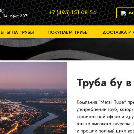
00
+7 (495) 151-08-54
Р
д. 14, офис 307
ЕНЫ НА ТРУБЫ
ПОКУПАЕМ ТРУБЫ
ДОСТАВКА И
Труба бу 
Компания "Metall Tube" п
употреблении труб, котор
строительной сфере и дру
только высокого качества
и прошли полный цикл вос