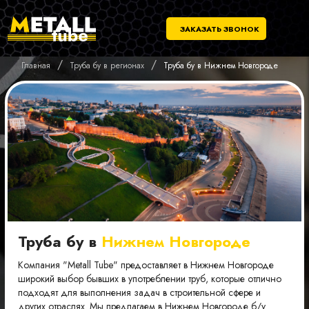
ЗАКАЗАТЬ ЗВОНОК
/
/
Главная
Труба бу в регионах
Труба бу в Нижнем Новгороде
Труба бу в
Нижнем Новгороде
Компания "Metall Tube" предоставляет в Нижнем Новгороде
широкий выбор бывших в употреблении труб, которые отлично
подходят для выполнения задач в строительной сфере и
других отраслях. Мы предлагаем в Нижнем Новгороде б/у