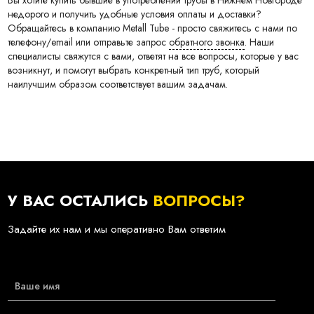
Вы хотите купить бывшие в употреблении трубы в Нижнем Новгороде
недорого и получить удобные условия оплаты и доставки?
Обращайтесь в компанию Metall Tube - просто свяжитесь с нами по
телефону/email или отправьте запрос
обратного звонка
. Наши
специалисты свяжутся с вами, ответят на все вопросы, которые у вас
возникнут, и помогут выбрать конкретный тип труб, который
наилучшим образом соответствует вашим задачам.
У ВАС ОСТАЛИСЬ
ВОПРОСЫ?
Задайте их нам и мы оперативно Вам ответим