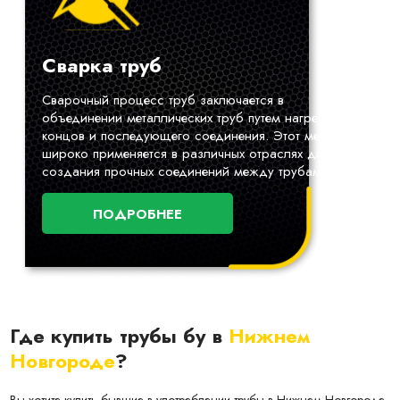
Сварка труб
Сварочный процесс труб заключается в
объединении металлических труб путем нагрева их
концов и последующего соединения. Этот метод
широко применяется в различных отраслях для
создания прочных соединений между трубами.
ПОДРОБНЕЕ
Где купить трубы бу в
Нижнем
Новгороде
?