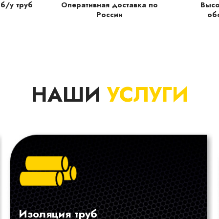
б/у труб
Оперативная доставка по
Высо
России
об
НАШИ
УСЛУГИ
Изоляция труб