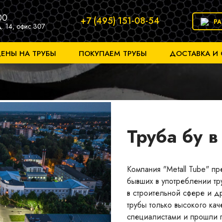
00
+7 (495) 151-08-54
Р
д. 14, офис 307
ЕНЫ НА ТРУБЫ
ПОКУПАЕМ ТРУБЫ
ДОСТАВКА И
Труба бу 
Компания "Metall Tube" п
бывших в употреблении тр
в строительной сфере и д
трубы только высокого ка
специалистами и прошли п