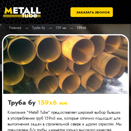
ЗАКАЗАТЬ ЗВОНОК
→
→
→
Главная
Труба бу
159 мм
159х6
Труба бу
159х6 мм
Компания "Metall Tube" предоставляет широкий выбор бывших
в употреблении труб 159х6 мм, которые отлично подходят для
выполнения задач в строительной сфере и других отраслях. Мы
предлагаем б/у трубы диаметра только высокого качества,