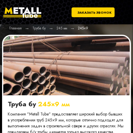
ЗАКАЗАТЬ ЗВОНОК
→
→
→
Главная
Труба бу
245 мм
245×9
Труба бу
245×9 мм
Компания "Metall Tube" предоставляет широкий выбор бывших
в употреблении труб 245×9 мм, которые отлично подходят для
выполнения задач в строительной сфере и других отраслях. Мы
предлагаем б/у трубы диаметра только высокого качества,