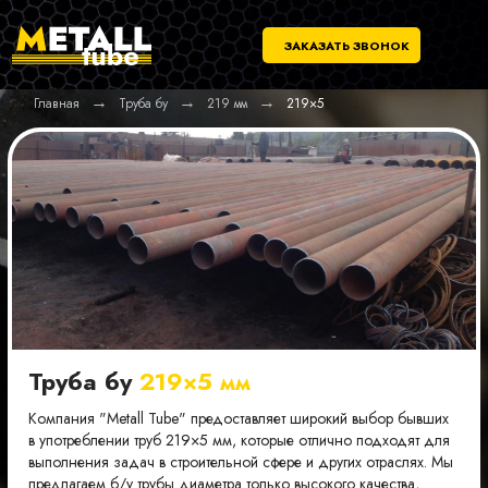
ЗАКАЗАТЬ ЗВОНОК
→
→
→
Главная
Труба бу
219 мм
219×5
Труба бу
219×5 мм
Компания "Metall Tube" предоставляет широкий выбор бывших
в употреблении труб 219×5 мм, которые отлично подходят для
выполнения задач в строительной сфере и других отраслях. Мы
предлагаем б/у трубы диаметра только высокого качества,