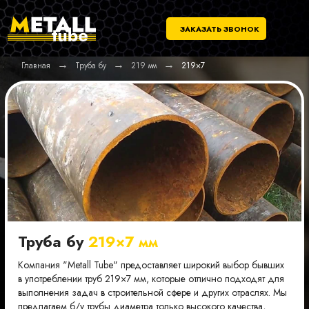
ЗАКАЗАТЬ ЗВОНОК
→
→
→
Главная
Труба бу
219 мм
219×7
Труба бу
219×7 мм
Компания "Metall Tube" предоставляет широкий выбор бывших
в употреблении труб 219×7 мм, которые отлично подходят для
выполнения задач в строительной сфере и других отраслях. Мы
предлагаем б/у трубы диаметра только высокого качества,